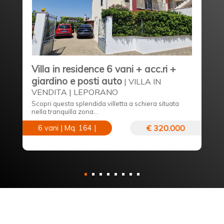
Villa in residence 6 vani + acc.ri +
G
giardino e posti auto
2
| VILLA IN
VENDITA | LEPORANO
S
Scopri questa splendida villetta a schiera situata
Pr
nella tranquilla zona…
ci
€ 320.000
6 vani | Mq. 164 |